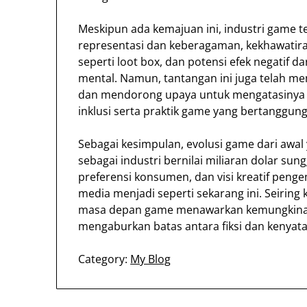
Meskipun ada kemajuan ini, industri game 
representasi dan keberagaman, kekhawatira
seperti loot box, dan potensi efek negatif 
mental. Namun, tantangan ini juga telah 
dan mendorong upaya untuk mengatasinya mel
inklusi serta praktik game yang bertanggung
Sebagai kesimpulan, evolusi game dari awal
sebagai industri bernilai miliaran dolar su
preferensi konsumen, dan visi kreatif p
media menjadi seperti sekarang ini. Seiring
masa depan game menawarkan kemungkinan 
mengaburkan batas antara fiksi dan kenyat
Category:
My Blog