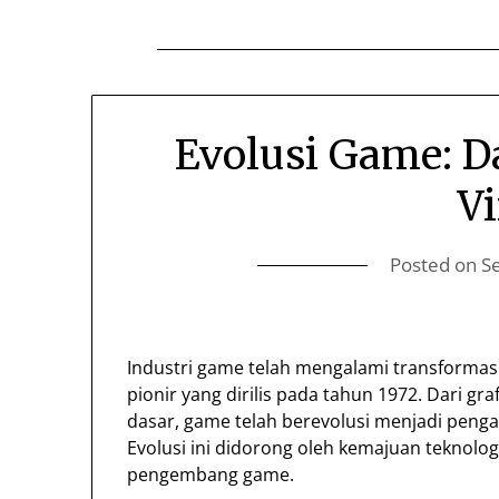
Evolusi Game: Da
Vi
Posted on
S
Industri game telah mengalami transformasi
pionir yang dirilis pada tahun 1972. Dari g
dasar, game telah berevolusi menjadi pengal
Evolusi ini didorong oleh kemajuan teknolog
pengembang game.