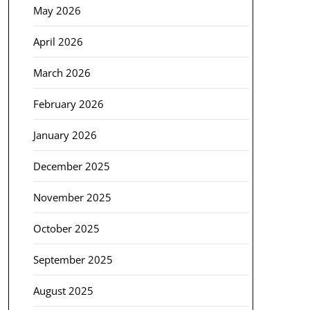
May 2026
April 2026
March 2026
February 2026
January 2026
December 2025
November 2025
October 2025
September 2025
August 2025