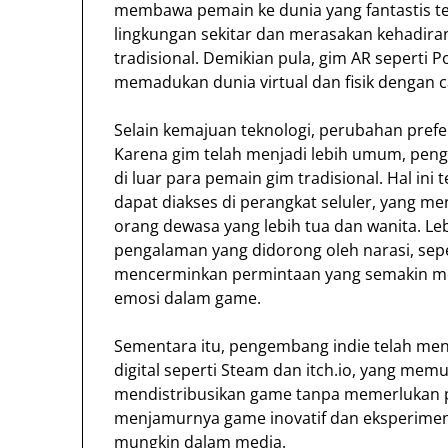
membawa pemain ke dunia yang fantastis t
lingkungan sekitar dan merasakan kehadiran
tradisional. Demikian pula, gim AR seperti 
memadukan dunia virtual dan fisik dengan ca
Selain kemajuan teknologi, perubahan pref
Karena gim telah menjadi lebih umum, pen
di luar para pemain gim tradisional. Hal i
dapat diakses di perangkat seluler, yang me
orang dewasa yang lebih tua dan wanita. Leb
pengalaman yang didorong oleh narasi, sep
mencerminkan permintaan yang semakin me
emosi dalam game.
Sementara itu, pengembang indie telah men
digital seperti Steam dan itch.io, yang m
mendistribusikan game tanpa memerlukan pe
menjamurnya game inovatif dan eksperimen
mungkin dalam media.