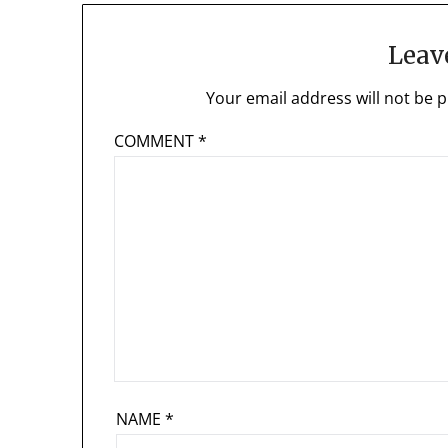
Leav
Your email address will not be p
COMMENT
*
NAME
*