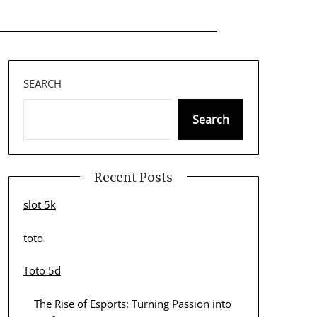
SEARCH
Search
Recent Posts
slot 5k
toto
Toto 5d
The Rise of Esports: Turning Passion into